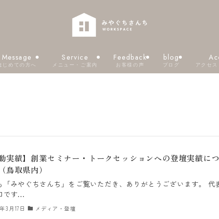
Message
Service
Feedback
blog
Ac
はじめての方へ
メニュー・ご案内
お客様の声
ブログ
アクセス
動実績】創業セミナー・トークセッションへの登壇実績に
（鳥取県内）
も「みやぐちさんち」をご覧いただき、ありがとうございます。 代
です...
6年3月17日
メディア・登壇