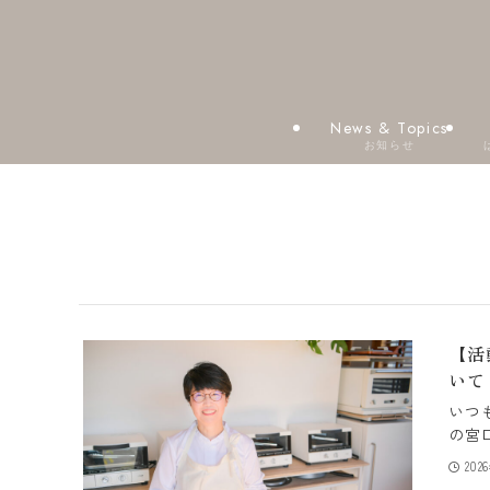
News & Topics
お知らせ
【活
いて
いつ
の宮口
202